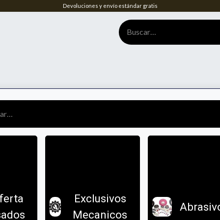
Devoluciones y envío estándar gratis
tenos
Home
Biblioteca de información útil
Normaleria
RES
ferta
Exclusivos
Abrasiv
sados
Mecanicos