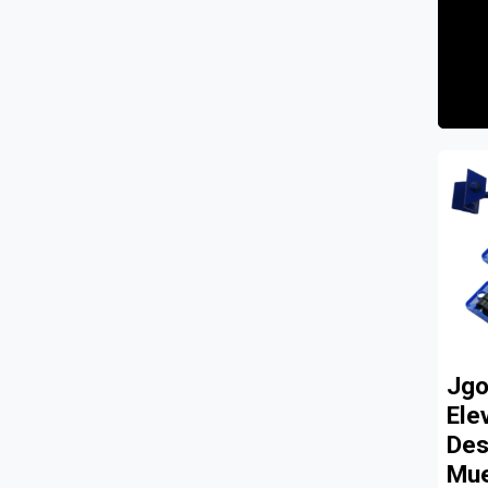
Jgo
Ele
Des
Mue