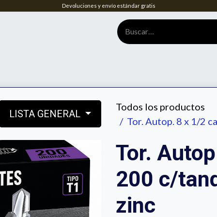
Devoluciones y envío estándar gratis
tenos
Home
Biblioteca de información útil
Normaleria
RES
Todos los productos
LISTA GENERAL
Tor. Autop. 8 x 1/2 
Tor. Autop
200 c/tan
zinc