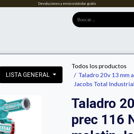
Devoluciones y envío estándar gratis
tenos
Home
Biblioteca de información útil
Normaleria
RES
Todos los productos
LISTA GENERAL
Taladro 20v 13 mm a
Jacobs Total Industri
Taladro 2
prec 116 