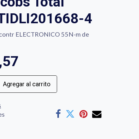
cobs Total
l TIDLI201668-4
ontr ELECTRONICO 55N-m de
,57
Agregar al carrito
s
es